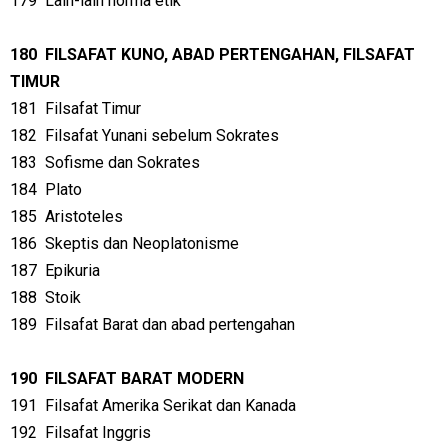
179
Lain-lain norma etik
180
FILSAFAT KUNO, ABAD PERTENGAHAN, FILSAFAT
TIMUR
181
Filsafat Timur
182
Filsafat Yunani sebelum Sokrates
183
Sofisme dan Sokrates
184
Plato
185
Aristoteles
186
Skeptis dan Neoplatonisme
187
Epikuria
188
Stoik
189
Filsafat Barat dan abad pertengahan
190
FILSAFAT BARAT MODERN
191
Filsafat Amerika Serikat dan Kanada
192
Filsafat Inggris