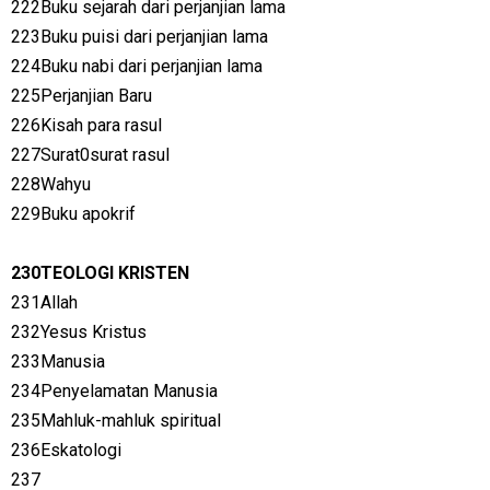
222Buku sejarah dari perjanjian lama
223Buku puisi dari perjanjian lama
224Buku nabi dari perjanjian lama
225Perjanjian Baru
226Kisah para rasul
227Surat0surat rasul
228Wahyu
229Buku apokrif
230TEOLOGI KRISTEN
231Allah
232Yesus Kristus
233Manusia
234Penyelamatan Manusia
235Mahluk-mahluk spiritual
236Eskatologi
237