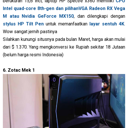
berukuran 15,6 inci, laptop HP Spectre x360 memiliki
CPU
Intel quad-core 8th-gen dan pilihanVGA Radeon RX Vega
M atau Nvidia GeForce MX150
, dan dilengkapi dengan
stylus HP Tilt Pen
untuk memanfaatkan
layar sentuh 4K
.
Wow sangat jernih pastinya
Silahkan kunungi situsnya pada bulan Maret, harga akan mulai
dari $ 1.370. Yang mengkonversi ke Rupiah sekitar 18 Jutaan
(belum harga resmi Indonesia)
6. Zotac Mek 1