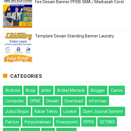
Fee Desain Banner PPDB SMA / Madrasah Corel
Template Desain Standing Banner Laundry
CATEGORIES
Android
Arsip
arteri
Artikel Menarik
Blogger
Canva
Computer
CPNS
Desain
Download
Informasi
Judul Skripsi
Kabar Tekno
Lowker
Open Journal System
Pantun
Perpustakaan
Powerpoint
PPPK
SETIADI