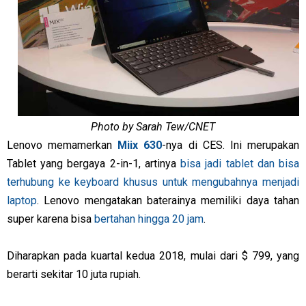
Photo by Sarah Tew/CNET
Lenovo memamerkan
Miix 630
-nya di CES. Ini merupakan
Tablet yang bergaya 2-in-1, artinya
bisa jadi tablet dan bisa
terhubung ke keyboard khusus untuk mengubahnya menjadi
laptop
. Lenovo mengatakan baterainya memiliki daya tahan
super karena bisa
bertahan hingga 20 jam
.
Diharapkan pada kuartal kedua 2018, mulai dari $ 799, yang
berarti sekitar 10 juta rupiah.