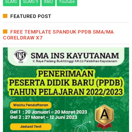
SLiMS
SLiMS 9
XIBO
Youtube
FEATURED POST
FREE TEMPLATE SPANDUK PPDB SMA/MA
CORELDRAW X7