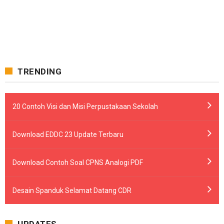
TRENDING
20 Contoh Visi dan Misi Perpustakaan Sekolah
Download EDDC 23 Update Terbaru
Download Contoh Soal CPNS Analogi PDF
Desain Spanduk Selamat Datang CDR