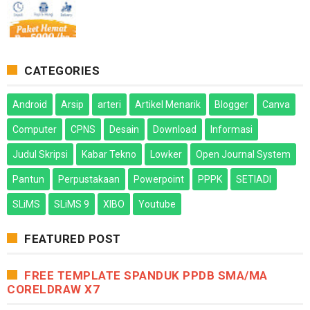
CATEGORIES
Android
Arsip
arteri
Artikel Menarik
Blogger
Canva
Computer
CPNS
Desain
Download
Informasi
Judul Skripsi
Kabar Tekno
Lowker
Open Journal System
Pantun
Perpustakaan
Powerpoint
PPPK
SETIADI
SLiMS
SLiMS 9
XIBO
Youtube
FEATURED POST
FREE TEMPLATE SPANDUK PPDB SMA/MA
CORELDRAW X7