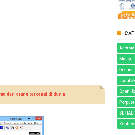
CAT
Android
Blogger
Desain
Judul Sk
Open Jo
a dari orang terkenal di dunia
Perpus
SETIADI
Youtub