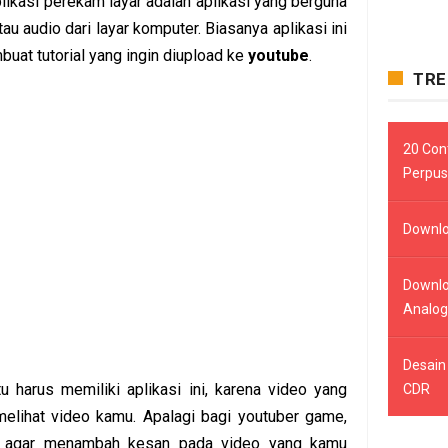
likasi perekam layar adalah aplikasi yang berguna
au audio dari layar komputer. Biasanya aplikasi ini
at tutorial yang ingin diupload ke
youtube
.
TRE
20 Cont
Perpus
Downlo
Downlo
Analog
Desain
 harus memiliki aplikasi ini, karena video yang
CDR
elihat video kamu. Apalagi bagi youtuber game,
an agar menambah kesan pada video yang kamu