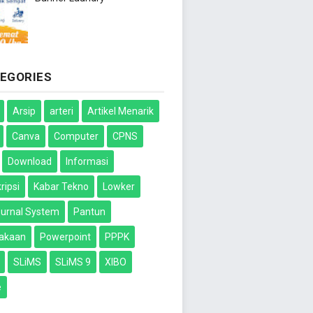
EGORIES
Arsip
arteri
Artikel Menarik
Canva
Computer
CPNS
Download
Informasi
ripsi
Kabar Tekno
Lowker
urnal System
Pantun
takaan
Powerpoint
PPPK
SLiMS
SLiMS 9
XIBO
e