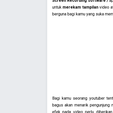
Screen Recording software /
ap
untuk
merekam tampilan
video at
berguna bagi kamu yang suka membu
Bagi kamu seorang youtuber tentu
bagus akan menarik pengunjung m
efek pada video perlu diberik